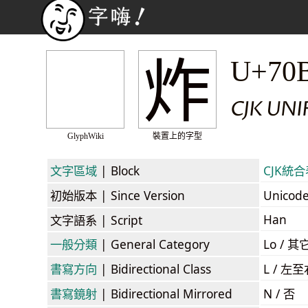
炸
U+70
CJK UNI
GlyphWiki
裝置上的字型
文字區域
| Block
CJK統合表
初始版本
| Since Version
Unicod
Han
文字語系
| Script
一般分類
| General Category
Lo / 其它
書寫方向
| Bidirectional Class
L / 左
書寫鏡射
| Bidirectional Mirrored
N / 否