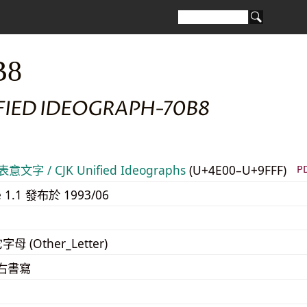
B8
FIED IDEOGRAPH-70B8
意文字 / CJK Unified Ideographs
(U+4E00–U+9FFF)
P
e 1.1 發布於 1993/06
字母 (Other_Letter)
至右書寫