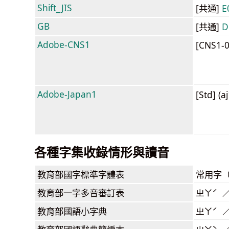
Shift_JIS
[共通]
E
GB
[共通]
D
Adobe-CNS1
[CNS1-
Adobe-Japan1
[Std] (a
各種字集收錄情形與讀音
教育部
國字標準字體表
常用字
教育部
一字多音審訂表
ㄓㄚˊ 
教育部
國語小字典
ㄓㄚˊ 