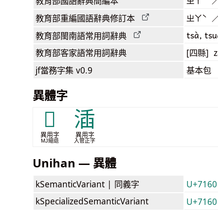
教育部
國語辭典簡編本
ㄓㄚˋ 
教育部
重編國語辭典
修訂本
ㄓㄚˋ 
tsà, tsu
教育部閩南語
常用詞
辭典
教育部客家語
常用詞
辭典
[四縣] z
jf當務字集
v0.9
基本包
異體字
𭳿
㴙
異用字
異用字
MJ縮退
入管正字
Unihan — 異體
kSemanticVariant |
同義字
U+7160
kSpecializedSemanticVariant
U+7160