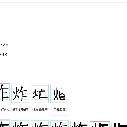
272b
338
aTong
教育部楷體
教育部隸書
崇羲篆體