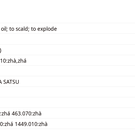
n oil; to scald; to explode
)
10:zhà,zhá
A SATSU
:zhá 463.070:zhà
0:zhá 1449.010:zhà