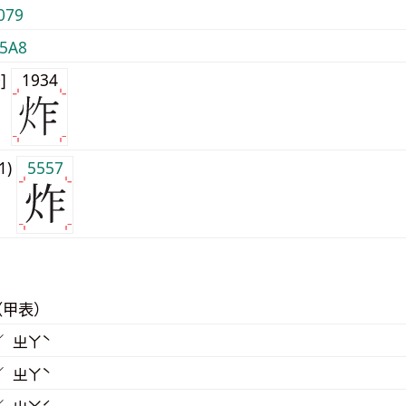
079
5A8
0]
1934
j1)
5557
（甲表）
／ ㄓㄚˋ
／ ㄓㄚˋ