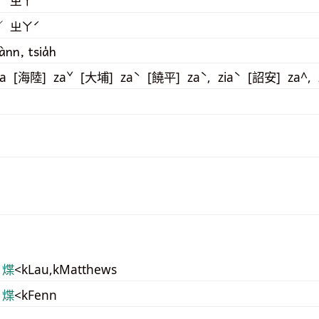
／ ㄓㄚˊ
／ ㄓㄚˊ
ànn, tsia̍h
a [海陸] zaˇ [大埔] zaˋ [饒平] zaˋ, ziaˋ [詔安] za^,
 煠
<kLau,kMatthews
 煠
<kFenn