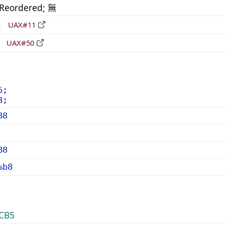
_Reordered; 無
形
UAX#11
立
UAX#50
6;
8;
B8
B8
%b8
CB5