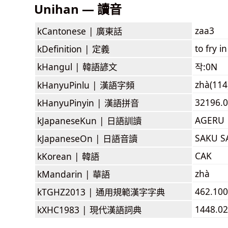
Unihan — 讀音
zaa3
kCantonese |
廣東話
to fry i
kDefinition |
定義
kHangul |
韓語諺文
작:0N
zhà(114
kHanyuPinlu |
漢語字頻
32196.0
kHanyuPinyin |
漢語拼音
AGERU
kJapaneseKun |
日語訓讀
SAKU S
kJapaneseOn |
日語音讀
CAK
kKorean |
韓語
zhà
kMandarin |
華語
462.100
kTGHZ2013 |
通用規範漢字字典
1448.02
kXHC1983 |
現代漢語詞典