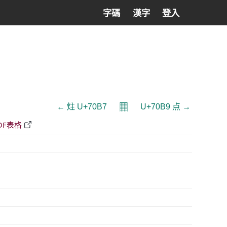
字碼
漢字
登入
𝄜
← 炷 U+70B7
U+70B9 点 →
DF表格