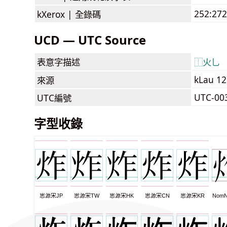
252:272
kXerox |
全錄碼
UCD — UTC Source
表意字描述
⿰
火
乚
kLau 1
來源
UTC-00
UTC編號
字型收錄
思源宋JP
思源宋TW
思源宋HK
思源宋CN
思源宋KR
NomN