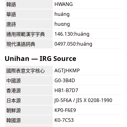
HWANG
韓語
huáng
華語
huɑng
唐詩
146.130:huáng
通用規範漢字字典
0497.050:huáng
現代漢語詞典
Unihan — IRG Source
AGTJHKMP
國際表意文字核心
G0-3B4D
中國源
HB1-B7D7
香港源
J0-5F6A / JIS X 0208-1990
日本源
KP0-F6E9
朝鮮源
K0-7C53
韓國源