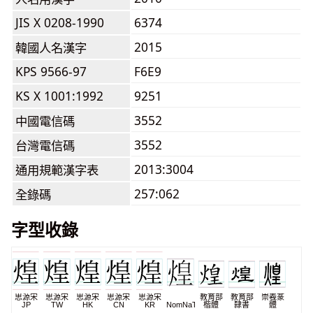
JIS X 0208-1990
6374
2015
韓國人名漢字
KPS 9566-97
F6E9
KS X 1001:1992
9251
3552
中國電信碼
3552
台灣電信碼
2013:3004
通用規範漢字表
257:062
全錄碼
字型收錄
思源宋
思源宋
思源宋
思源宋
思源宋
教育部
教育部
崇羲篆
JP
TW
HK
CN
KR
NomNaTong
楷體
隸書
體