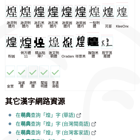
源流明
源流明
源石黑
源石黑
源泉圓
源泉圓
一點明
體月
體丹
體月
體丹
體月
體丹
體
芫荽
KleeOne
俐方體
精品點
匯文明
饅頭黑
辰宇落
粉圓
11
陣7
朝體
Oradano
得意黑
體
雁體
凝書
激燃
蘭陽
李漢
金萱
體
體
明體
港楷
其它漢字網路資源
在
萌典
查詢「煌」字 (華語)
在
萌典
查詢「煌」字 (台灣閩南語)
在
萌典
查詢「煌」字 (台灣客家語)