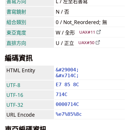
書寫方向
L / 左至右書寫
書寫鏡射
N / 否
組合類別
0 / Not_Reordered; 無
東亞寬度
W / 全形
UAX#11
直排方向
U / 正立
UAX#50
編碼資訊
HTML Entity
&#29004;
&#x714C;
UTF-8
E7 85 8C
UTF-16
714C
UTF-32
0000714C
URL Encode
%e7%85%8c
東亞編碼資訊