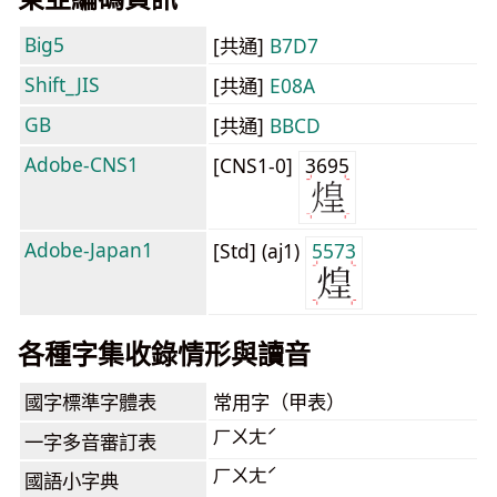
Big5
[共通]
B7D7
Shift_JIS
[共通]
E08A
GB
[共通]
BBCD
Adobe-CNS1
[CNS1-0]
3695
Adobe-Japan1
[Std] (aj1)
5573
各種字集收錄情形與讀音
國字標準字體表
常用字（甲表）
ㄏㄨㄤˊ
一字多音審訂表
ㄏㄨㄤˊ
國語小字典