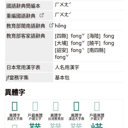
ㄏㄨㄤˊ
國語辭典簡編本
ㄏㄨㄤˊ
重編國語辭典
hông
教育部閩南語
辭典
教育部客家語
辭典
[四縣] fongˇ [海陸] fong
[大埔] fongˇ [饒平] fong
[詔安] fongˋ [南四縣]
fongˇ
日本常用漢字表
人名用漢字
jf當務字集
基本包
異體字
𤌼
𤌼
𤌼
𪏥
𪏥
異體字
戶籍異體
異體字
異體字
戶籍異體
漢語大字典
戶籍文字
台灣教育部
漢語大字典
戶籍文字