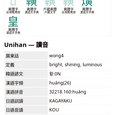
𪏥
䪄
䪄
䪄
熿
異體字
異體字
戶籍異體
異體字
異體字
台灣教育部
漢語大字典
戶籍文字
台灣教育部
漢語大字典
皇
異體字
漢語大字典
Unihan — 讀音
wong4
廣東話
bright, shining, luminous
定義
韓語諺文
황:0N
huáng(26)
漢語字頻
32218.160:huáng
漢語拼音
KAGAYAKU
日語訓讀
KOU
日語音讀