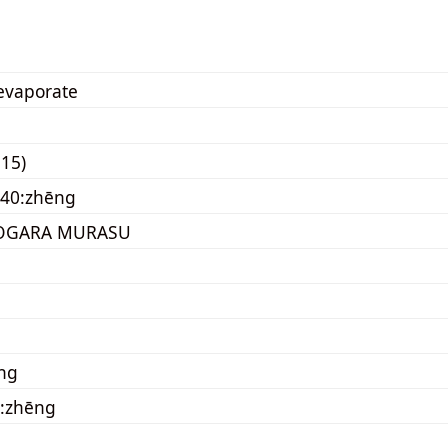
evaporate
15)
040:zhēng
OGARA MURASU
ɛng
0:zhēng