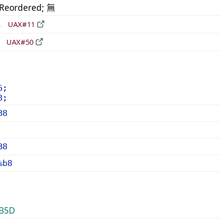
_Reordered; 無
形
UAX#11
立
UAX#50
6;
8;
B8
B8
%b8
B5D