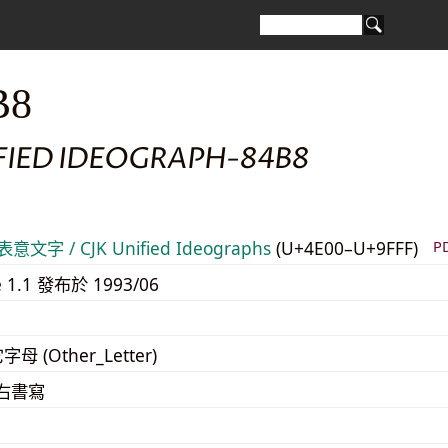
B8
IFIED IDEOGRAPH-84B8
意文字 / CJK Unified Ideographs
(U+4E00–U+9FFF)
P
e 1.1 發布於 1993/06
字母 (Other_Letter)
至右書寫