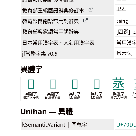
ㄓㄥ
教育部
重編國語辭典
修訂本
tsing
教育部閩南語
常用詞
辭典
教育部客家語
常用詞
辭典
[四縣] z
日本常用漢字表
、人名用漢字表
常用漢字
jf當務字集
v0.9
基本包
異體字
𩟘
𩟘
𮐹
𮑶
䒱
異體字
異體字
異用字
異用字
異體字
漢語大字典
台灣教育部
MJ縮退
MJ縮退
漢語大字典
Unihan — 異體
kSemanticVariant |
同義字
U+70D