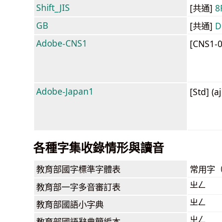
Shift_JIS
[共通]
8
GB
[共通]
D
Adobe-CNS1
[CNS1-
Adobe-Japan1
[Std] (a
各種字集收錄情形與讀音
教育部
國字標準字體表
常用字
ㄓㄥ
教育部
一字多音審訂表
ㄓㄥ
教育部
國語小字典
ㄓㄥ
教育部
國語辭典簡編本