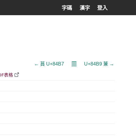
字碼
漢字
登入
𝄜
← 蒷 U+84B7
U+84B9 蒹 →
DF表格