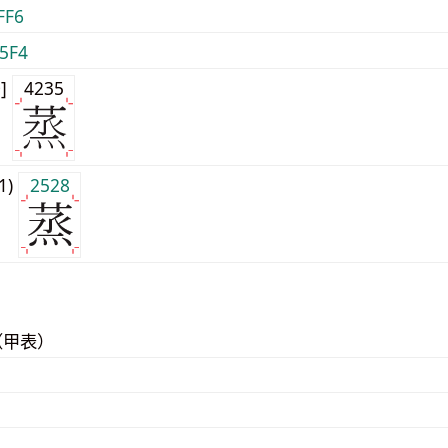
FF6
5F4
0]
4235
j1)
2528
（甲表）