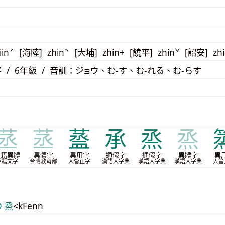
iinˊ [海陸] zhinˋ [大埔] zhin+ [饒平] zhinˇ [詔安] zh
 / 6年級 / 音訓：ジョウ、む-す、む-れる、む-らす
䒱
䒱
䕄
承
烝
烝
戶籍異體
異體字
異用字
通假字
通假字
異體字
異
戶籍文字
台灣教育部
入管正字
漢語大字典
漢語大字典
漢語大字典
入管
D 烝
<kFenn