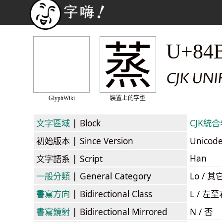
蒸
U+84
CJK UN
GlyphWiki
裝置上的字型
文字區域
| Block
CJK統合表
初始版本
| Since Version
Unicod
Han
文字語系
| Script
一般分類
| General Category
Lo / 其它
書寫方向
| Bidirectional Class
L / 左
書寫鏡射
| Bidirectional Mirrored
N / 否