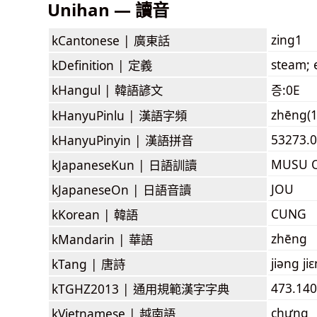
Unihan — 讀音
zing1
kCantonese |
廣東話
steam; 
kDefinition |
定義
kHangul |
韓語諺文
증:0E
zhēng(1
kHanyuPinlu |
漢語字頻
53273.
kHanyuPinyin |
漢語拼音
MUSU 
kJapaneseKun |
日語訓讀
JOU
kJapaneseOn |
日語音讀
CUNG
kKorean |
韓語
zhēng
kMandarin |
華語
jiəng ji
kTang |
唐詩
473.14
kTGHZ2013 |
通用規範漢字字典
chưng
kVietnamese |
越南語