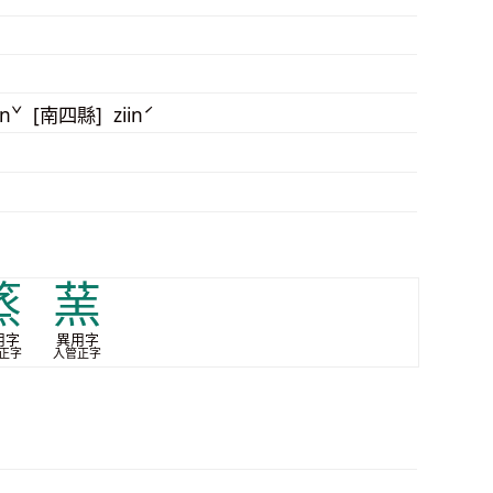
inˇ [南四縣] ziinˊ
篜
蓔
用字
異用字
正字
入管正字