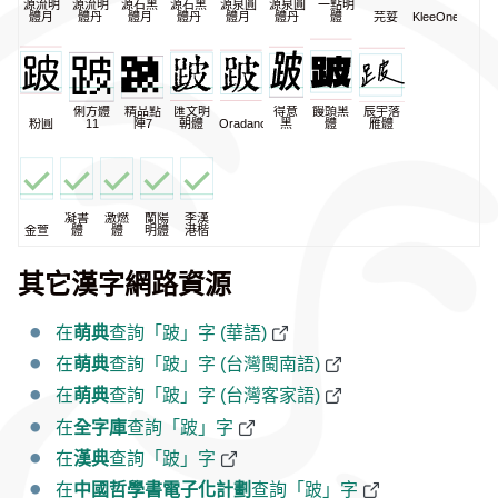
源流明
源流明
源石黑
源石黑
源泉圓
源泉圓
一點明
體月
體丹
體月
體丹
體月
體丹
體
芫荽
KleeOne
俐方體
精品點
匯文明
得意
饅頭黑
辰宇落
粉圓
11
陣7
朝體
Oradano
黑
體
雁體
凝書
激燃
蘭陽
李漢
金萱
體
體
明體
港楷
其它漢字網路資源
在
萌典
查詢「跛」字 (華語)
在
萌典
查詢「跛」字 (台灣閩南語)
在
萌典
查詢「跛」字 (台灣客家語)
在
全字庫
查詢「跛」字
在
漢典
查詢「跛」字
在
中國哲學書電子化計劃
查詢「跛」字