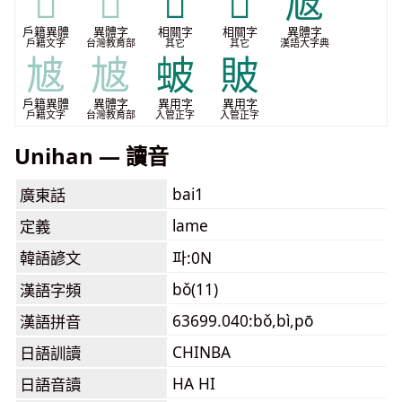
𨈵
𨈵
𮛠
𰙢
㝿
戶籍異體
異體字
相關字
相關字
異體字
戶籍文字
台灣教育部
其它
其它
漢語大字典
㝿
㝿
蚾
貱
戶籍異體
異體字
異用字
異用字
戶籍文字
台灣教育部
入管正字
入管正字
Unihan — 讀音
bai1
廣東話
lame
定義
韓語諺文
파:0N
bǒ(11)
漢語字頻
63699.040:bǒ,bì,pō
漢語拼音
CHINBA
日語訓讀
HA HI
日語音讀