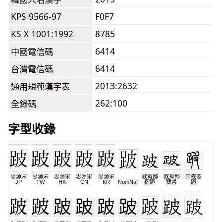
KPS 9566-97
F0F7
KS X 1001:1992
8785
6414
中國電信碼
6414
台灣電信碼
2013:2632
通用規範漢字表
262:100
全錄碼
字型收錄
思源宋
思源宋
思源宋
思源宋
思源宋
教育部
教育部
崇羲篆
JP
TW
HK
CN
KR
NomNaTong
楷體
隸書
體