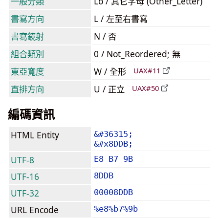
一般分類
Lo / 其它字母 (Other_Letter)
書寫方向
L / 左至右書寫
書寫鏡射
N / 否
組合類別
0 / Not_Reordered; 無
東亞寬度
W / 全形
UAX#11
直排方向
U / 正立
UAX#50
編碼資訊
HTML Entity
&#36315;
&#x8DDB;
UTF-8
E8 B7 9B
UTF-16
8DDB
UTF-32
00008DDB
URL Encode
%e8%b7%9b