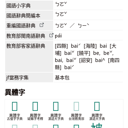
ㄅㄛˇ
國語小字典
ㄅㄛˇ
國語辭典簡編本
重編國語辭典
ㄅㄛˇ ／ ㄅㄧˋ
pái
教育部閩南語
辭典
教育部客家語
辭典
[四縣] baiˊ [海陸] bai [大
埔] baiˇ [饒平] be, beˇ,
bai, baiˇ [詔安] bai^ [南四
縣] baiˊ
jf當務字集
基本包
異體字
𠶊
𣥣
𤿑
𤿑
𨈵
異體字
異體字
異體字
異體字
異體字
古僮字字典
疑難字考釋
漢語大字典
台灣教育部
漢語大字典