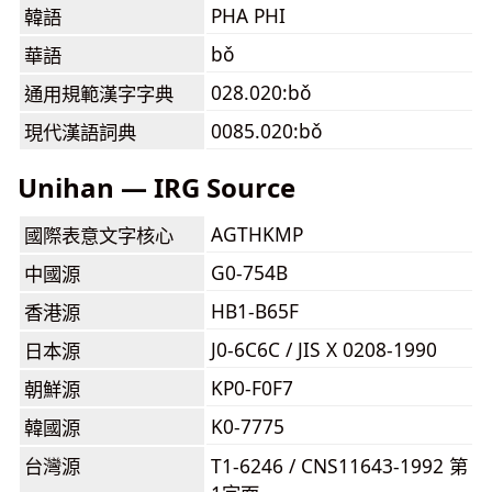
PHA PHI
韓語
bǒ
華語
028.020:bǒ
通用規範漢字字典
0085.020:bǒ
現代漢語詞典
Unihan — IRG Source
AGTHKMP
國際表意文字核心
G0-754B
中國源
HB1-B65F
香港源
J0-6C6C / JIS X 0208-1990
日本源
KP0-F0F7
朝鮮源
K0-7775
韓國源
台灣源
T1-6246 / CNS11643-1992 第