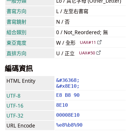
一般分類
Lo / 其它字母 (Other_Letter)
書寫方向
L / 左至右書寫
書寫鏡射
N / 否
組合類別
0 / Not_Reordered; 無
東亞寬度
W / 全形
UAX#11
直排方向
U / 正立
UAX#50
編碼資訊
HTML Entity
&#36368;
&#x8E10;
UTF-8
E8 B8 90
UTF-16
8E10
UTF-32
00008E10
URL Encode
%e8%b8%90