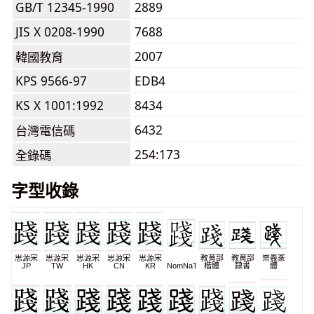
GB/T 12345-1990
2889
JIS X 0208-1990
7688
2007
韓國教育
KPS 9566-97
EDB4
KS X 1001:1992
8434
6432
台灣電信碼
254:173
全錄碼
字型收錄
思源宋
思源宋
思源宋
思源宋
思源宋
教育部
教育部
崇羲篆
JP
TW
HK
CN
KR
NomNaTong
楷體
隸書
體