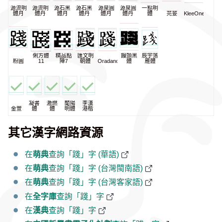
源流明
源流明
源石黑
源石黑
源泉圓
源泉圓
一點明
體月
體丹
體月
體丹
體月
體丹
體
芫荽
KleeOne
俐方體
精品點
匯文明
饅頭黑
辰宇落
粉圓
11
陣7
朝體
Oradano
體
雁體
凝書
激燃
蘭陽
李漢
金萱
體
體
明體
港楷
其它漢字網路資源
在
萌典
查詢「踐」字 (華語)
在
萌典
查詢「踐」字 (台灣閩南語)
在
萌典
查詢「踐」字 (台灣客家語)
在
全字庫
查詢「踐」字
在
漢典
查詢「踐」字