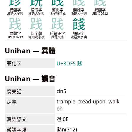
跈
跣
践
践
践
異體字
通假字
簡化字
簡體字
異體字
漢語大字典
漢語大字典
漢字資料庫
漢語大字典
JIS X 0212
践
践
践
餞
異體字
新字體
戶籍正字
通假字
JIS X 0213
常用漢字表
戶籍文字
漢語大字典
Unihan — 異體
簡化字
U+8DF5 践
Unihan — 讀音
cin5
廣東話
trample, tread upon, walk
定義
on
韓語諺文
천:0E
jiàn(312)
漢語字頻