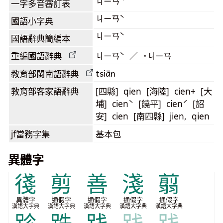
ㄐㄧㄢˋ
一字多音審訂表
ㄐㄧㄢˋ
國語小字典
ㄐㄧㄢˋ
國語辭典簡編本
重編國語辭典
ㄐㄧㄢˋ ／ ˙ㄐㄧㄢ
tsiān
教育部閩南語
辭典
教育部客家語
辭典
[四縣] qien [海陸] cien+ [大
埔] cienˋ [饒平] cienˊ [詔
安] cien [南四縣] jien, qien
jf當務字集
基本包
異體字
㣤
剪
善
淺
翦
異體字
通假字
通假字
通假字
通假字
漢語大字典
漢語大字典
漢語大字典
漢語大字典
漢語大字典