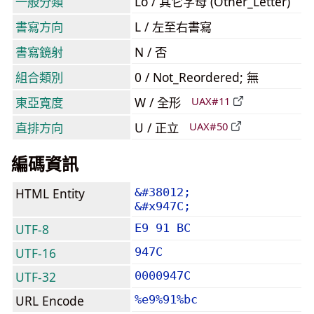
一般分類
Lo / 其它字母 (Other_Letter)
書寫方向
L / 左至右書寫
書寫鏡射
N / 否
組合類別
0 / Not_Reordered; 無
東亞寬度
W / 全形
UAX#11
直排方向
U / 正立
UAX#50
編碼資訊
HTML Entity
&#38012;
&#x947C;
UTF-8
E9 91 BC
UTF-16
947C
UTF-32
0000947C
URL Encode
%e9%91%bc