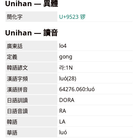
Unihan — 異體
簡化字
U+9523 锣
Unihan — 讀音
lo4
廣東話
gong
定義
韓語諺文
라:1N
luó(28)
漢語字頻
64276.060:luó
漢語拼音
DORA
日語訓讀
RA
日語音讀
LA
韓語
luó
華語