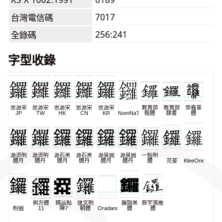
7017
台灣電信碼
256:241
全錄碼
字型收錄
思源宋
思源宋
思源宋
思源宋
思源宋
教育部
教育部
崇羲篆
JP
TW
HK
CN
KR
NomNaTong
楷體
隸書
體
源流明
源流明
源石黑
源石黑
源泉圓
源泉圓
一點明
體月
體丹
體月
體丹
體月
體丹
體
芫荽
KleeOne
俐方體
精品點
匯文明
饅頭黑
辰宇落雁
粉圓
11
陣7
朝體
Oradano
體
體