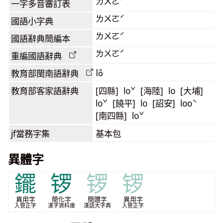
ㄌㄨㄛˊ
一字多音審訂表
ㄌㄨㄛˊ
國語小字典
ㄌㄨㄛˊ
國語辭典簡編本
ㄌㄨㄛˊ
重編國語辭典
lô
教育部閩南語
辭典
教育部客家語
辭典
[四縣] loˇ [海陸] lo [大埔]
loˇ [饒平] lo [詔安] looˋ
[南四縣] loˇ
jf當務字集
基本包
異體字
䥯
锣
锣
锣
異用字
簡化字
簡體字
異用字
入管正字
漢字資料庫
漢語大字典
入管正字