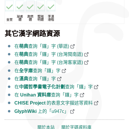
凝書
激燃
蘭陽
李漢
金萱
體
體
明體
港楷
其它漢字網路資源
在
萌典
查詢「鑼」字 (華語)
在
萌典
查詢「鑼」字 (台灣閩南語)
在
萌典
查詢「鑼」字 (台灣客家語)
在
全字庫
查詢「鑼」字
在
漢典
查詢「鑼」字
在
中國哲學書電子化計劃
查詢「鑼」字
在
Unihan 資料庫
查詢「鑼」字
CHISE Project
的表意文字描述等資料
GlyphWiki
上的「u947c」
關於本站
｜
關於字碼資料庫