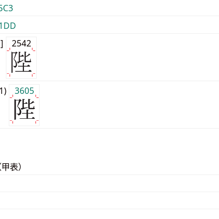
5C3
1DD
0]
2542
j1)
3605
（甲表）