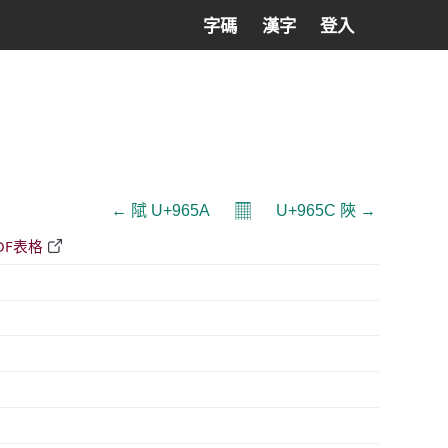
字碼
漢字
登入
𝄜
← 陚 U+965A
U+965C 陜 →
DF表格