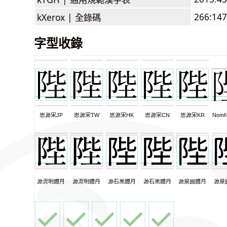
266:147
kXerox |
全錄碼
字型收錄
思源宋JP
思源宋TW
思源宋HK
思源宋CN
思源宋KR
NomN
源流明體月
源流明體丹
源石黑體月
源石黑體丹
源泉圓體月
源泉