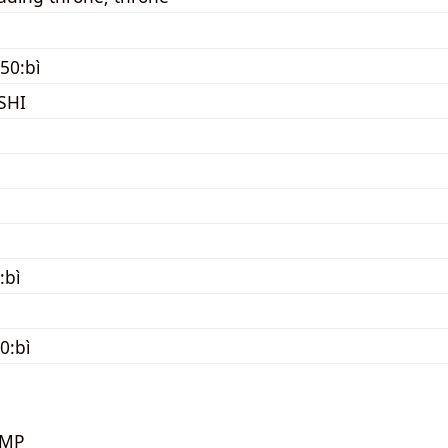
50:bì
SHI
:bì
0:bì
KMP