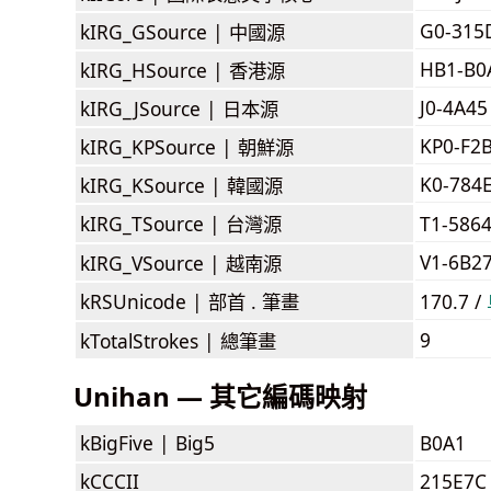
G0-315
kIRG_GSource |
中國源
HB1-B0
kIRG_HSource |
香港源
J0-4A45
kIRG_JSource |
日本源
KP0-F2
kIRG_KPSource |
朝鮮源
K0-784
kIRG_KSource |
韓國源
kIRG_TSource |
台灣源
T1-586
V1-6B2
kIRG_VSource |
越南源
kRSUnicode |
部首 . 筆畫
170.7 /
9
kTotalStrokes |
總筆畫
Unihan — 其它編碼映射
kBigFive |
Big5
B0A1
kCCCII
215E7C