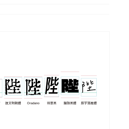
7
匯文明朝體
Oradano
得意黑
饅頭黑體
辰宇落雁體