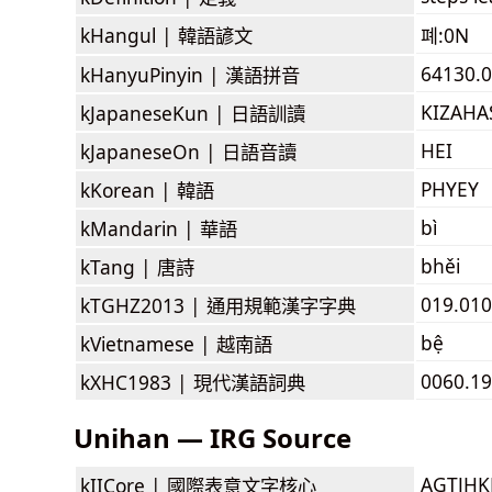
kHangul |
韓語諺文
폐:0N
64130.0
kHanyuPinyin |
漢語拼音
KIZAHA
kJapaneseKun |
日語訓讀
HEI
kJapaneseOn |
日語音讀
PHYEY
kKorean |
韓語
bì
kMandarin |
華語
bhěi
kTang |
唐詩
019.010
kTGHZ2013 |
通用規範漢字字典
bệ
kVietnamese |
越南語
0060.19
kXHC1983 |
現代漢語詞典
Unihan — IRG Source
AGTJH
kIICore |
國際表意文字核心