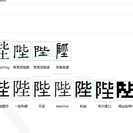
aTong
教育部楷體
教育部隸書
崇羲篆體
圓體丹
一點明體
芫荽
KleeOne
粉圓
俐方體11
精品點陣