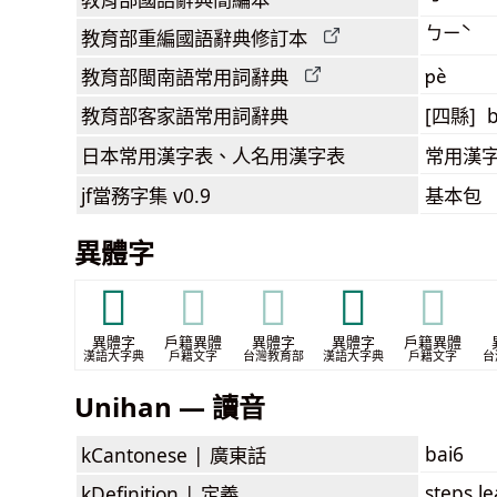
ㄅㄧˋ
教育部
重編國語辭典
修訂本
pè
教育部閩南語
常用詞
辭典
教育部客家語
常用詞
辭典
[四縣] b
日本常用漢字表
、人名用漢字表
常用漢字
jf當務字集
v0.9
基本包
異體字
𨹼
𨹼
𨹼
𨻘
𨻘
異體字
戶籍異體
異體字
異體字
戶籍異體
漢語大字典
戶籍文字
台灣教育部
漢語大字典
戶籍文字
台
Unihan — 讀音
bai6
kCantonese |
廣東話
steps l
kDefinition |
定義