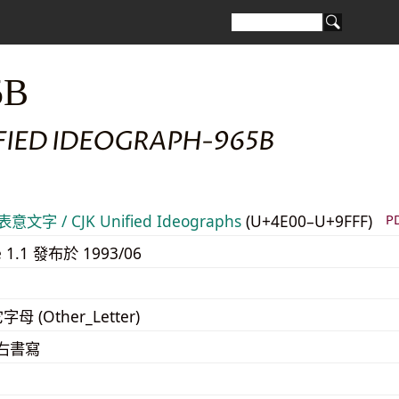
5B
IFIED IDEOGRAPH-965B
意文字 / CJK Unified Ideographs
(U+4E00–U+9FFF)
P
e 1.1 發布於 1993/06
字母 (Other_Letter)
至右書寫