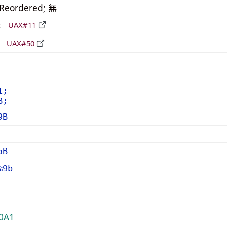
_Reordered; 無
形
UAX#11
立
UAX#50
1;
B;
9B
5B
%9b
0A1