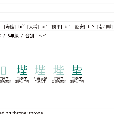
i [海陸] biˇ [大埔] biˋ [饒平] biˋ [詔安] bi^ [南四縣] 
 / 6年級 / 音訓：ヘイ
𨻘
㙄
㙄
㙄
坒
異體字
異體字
戶籍異體
異體字
異體字
灣教育部
漢語大字典
戶籍文字
台灣教育部
漢語大字典
eading throne; throne