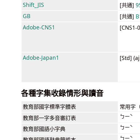
Shift_JIS
[共通]
9
GB
[共通]
B
Adobe-CNS1
[CNS1-
Adobe-Japan1
[Std] (a
各種字集收錄情形與讀音
教育部
國字標準字體表
常用字
ㄅㄧˋ
教育部
一字多音審訂表
ㄅㄧˋ
教育部
國語小字典
ㄅㄧˋ
教育部
國語辭典簡編本