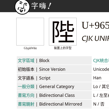
陛
U+96
CJK UN
GlyphWiki
裝置上的字型
文字區域
| Block
CJK統合表
初始版本
| Since Version
Unicod
Han
文字語系
| Script
一般分類
| General Category
Lo / 其它
書寫方向
| Bidirectional Class
L / 左
書寫鏡射
| Bidirectional Mirrored
N / 否