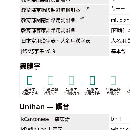
ㄅㄧㄢ
教育部
重編國語辭典
修訂本
mi, pian
教育部閩南語
常用詞
辭典
教育部客家語
常用詞
辭典
[四縣] b
日本常用漢字表
、人名用漢字表
人名用
jf當務字集
v0.9
基本包
異體字
𠓠
𠓠
𠓠
𠓥
𠓥
異體字
戶籍異體
異體字
異體字
戶籍異體
漢語大字典
戶籍文字
台灣教育部
漢語大字典
戶籍文字
台
Unihan — 讀音
bin1
kCantonese |
廣東話
whip; wh
kDefinition |
定義