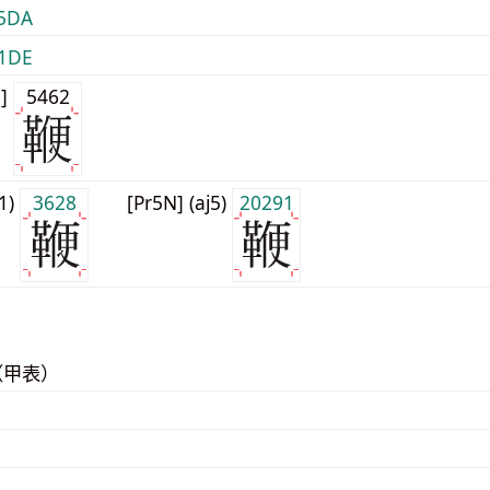
5DA
1DE
0]
5462
j1)
3628
[Pr5N] (aj5)
20291
（甲表）