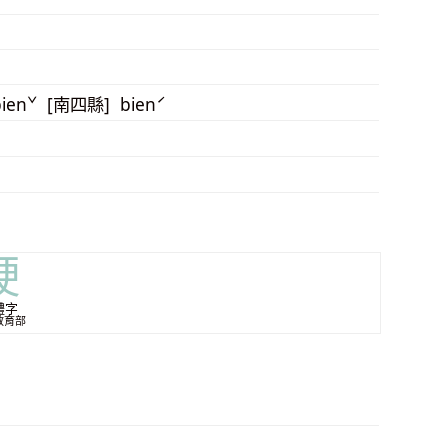
bienˇ [南四縣] bienˊ
鞕
體字
教育部