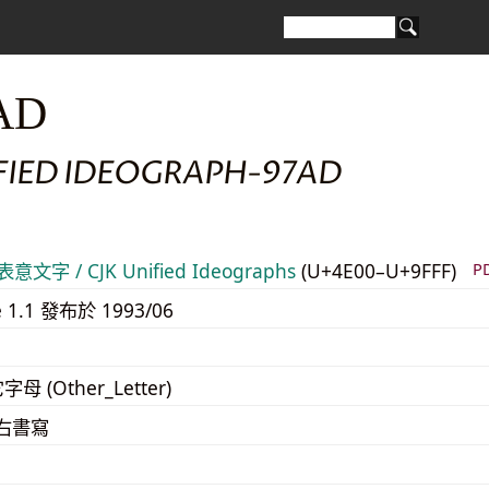
AD
IFIED IDEOGRAPH-97AD
意文字 / CJK Unified Ideographs
(U+4E00–U+9FFF)
P
e 1.1 發布於 1993/06
字母 (Other_Letter)
至右書寫