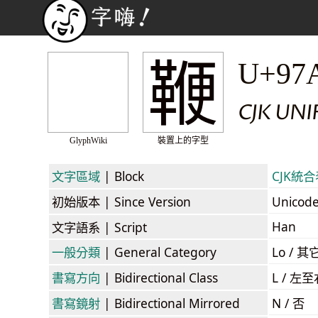
鞭
U+97
CJK UN
GlyphWiki
裝置上的字型
文字區域
| Block
CJK統合表
初始版本
| Since Version
Unicod
Han
文字語系
| Script
一般分類
| General Category
Lo / 其它
書寫方向
| Bidirectional Class
L / 左
書寫鏡射
| Bidirectional Mirrored
N / 否