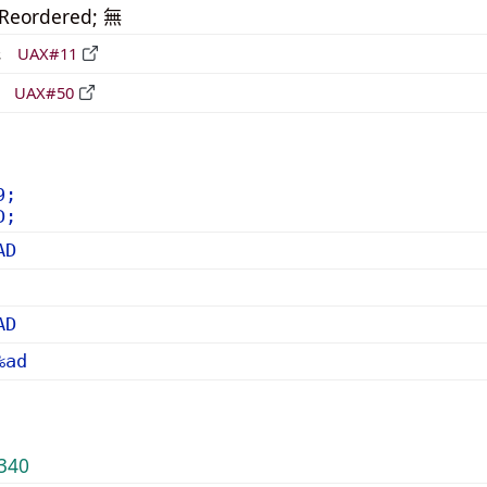
_Reordered; 無
形
UAX#11
立
UAX#50
9;
D;
AD
AD
%ad
340