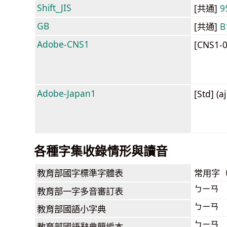
Shift_JIS
[共通]
9
GB
[共通]
B
Adobe-CNS1
[CNS1-
Adobe-Japan1
[Std] (a
各種字集收錄情形與讀音
教育部
國字標準字體表
常用字
ㄅㄧㄢ
教育部
一字多音審訂表
ㄅㄧㄢ
教育部
國語小字典
ㄅㄧㄢ
教育部
國語辭典簡編本