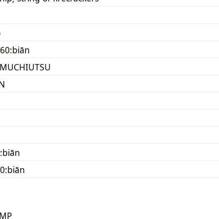
)
60:biān
 MUCHIUTSU
N
:biān
0:biān
KMP