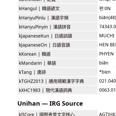
kHangul |
韓語諺文
편:0N
biān(48
kHanyuPinlu |
漢語字頻
74343.0
kHanyuPinyin |
漢語拼音
MUCHI
kJapaneseKun |
日語訓讀
HEN BE
kJapaneseOn |
日語音讀
PHYEN
kKorean |
韓語
biān
kMandarin |
華語
*biɛn
kTang |
唐詩
021.040
kTGHZ2013 |
通用規範漢字字典
0063.01
kXHC1983 |
現代漢語詞典
Unihan — IRG Source
AGTJH
kIICore |
國際表意文字核心