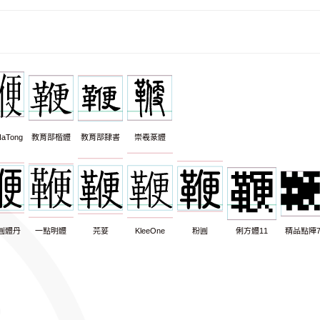
aTong
教育部楷體
教育部隸書
崇羲篆體
圓體丹
一點明體
芫荽
KleeOne
粉圓
俐方體11
精品點陣