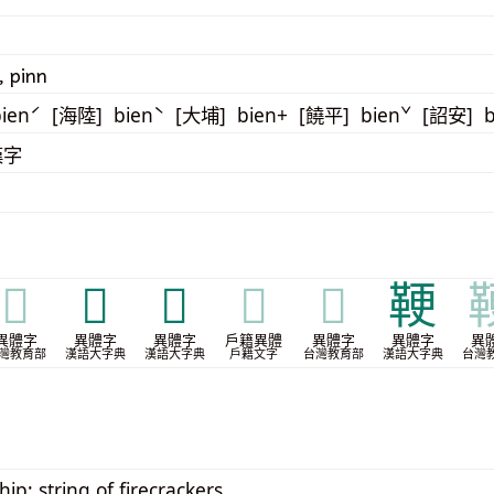
, pinn
ienˊ [海陸] bienˋ [大埔] bien+ [饒平] bienˇ [詔安] 
漢字
𠓥
𩋸
𩌻
𩌻
𩌻
鞕
異體字
異體字
異體字
戶籍異體
異體字
異體字
異
灣教育部
漢語大字典
漢語大字典
戶籍文字
台灣教育部
漢語大字典
台灣
ip; string of firecrackers