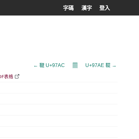
字碼
漢字
登入
𝄜
← 鞬 U+97AC
U+97AE 鞮 →
DF表格