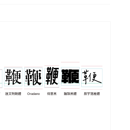
7
匯文明朝體
Oradano
得意黑
饅頭黑體
辰宇落雁體