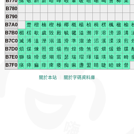
B770
搆
敬
斟
新
暗
暉
暇
暈
暖
暄
暘
暍
會
榔
業
B780
B790
B7A0
楚
楷
楠
楔
極
椰
概
楊
楨
楫
楞
楓
楹
榆
B7B0
楣
楛
歇
歲
毀
殿
毓
毽
溢
溯
滓
溶
滂
源
溝
B7C0
滅
溥
溘
溼
溺
溫
滑
準
溜
滄
滔
溪
溧
溴
煎
B7D0
煩
煤
煉
照
煜
煬
煦
煌
煥
煞
煆
煨
煖
爺
牒
B7E0
獅
猿
猾
瑯
瑚
瑕
瑟
瑞
瑁
琿
瑙
瑛
瑜
當
畸
B7F0
痰
瘁
痲
痱
痺
痿
痴
痳
盞
盟
睛
睫
睦
睞
督
關於本站
｜
關於字碼資料庫