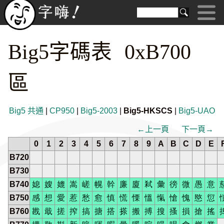
Big5字碼表 0xB700
區
Big5 共通
|
CP950
|
Big5-2003
|
Big5-HKSCS
|
Big5-UAO
←上一頁
下一頁→
0
1
2
3
4
5
6
7
8
9
A
B
C
D
E
B720
B730
B740
媳
嫂
媲
嵩
嵯
幌
幹
廉
廈
弒
彙
徬
微
愚
意
B750
感
想
愛
惹
愁
愈
慎
慌
慄
慍
愾
愴
愧
愍
愆
B760
戡
戢
搓
搾
搞
搪
搭
搽
搬
搏
搜
搔
損
搶
搖